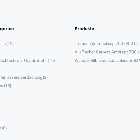
gorien
Produkte
file
(12)
Terrasseüberdachung 700×400 für
Alu Flacher Carport Anthrazit 700 
Rechteckrohr Quadratrohr
(12)
Wandprofilblende, Abschlussprofil
r Terrassenüberdachung
(2)
en
(16)
)
t
(0)
)