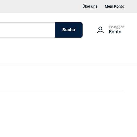
Über uns
Mein Konto
Einloggen
Suche
Konto
 – Wandanschluß | Flachdichtung | Wandanschlussprofil
ckleistendichtung | Dichtung | Weichgummi Lippendichtung
 – Sparren | Gummidichtung