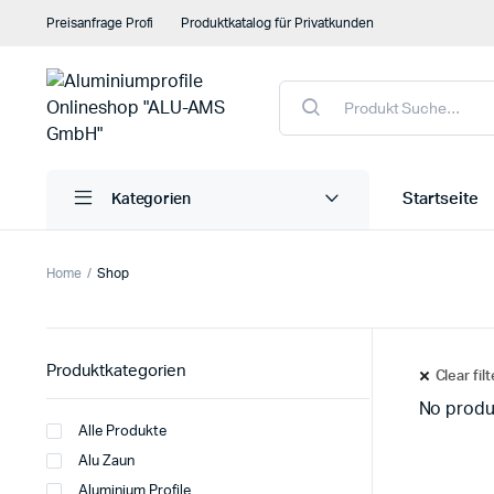
Preisanfrage Profi
Produktkatalog für Privatkunden
Products
search
Startseite
Kategorien
Home
Shop
Aluminium pfosten | Alu pfosten anthrazit 110x110mm
Aluminium Statikträger
Produktkategorien
Clear fil
Alu sparren für terrassenüberdachung
No produ
Alle Produkte
Alu Zaun
Aluminium Profile