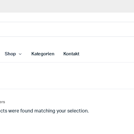
Shop
Kategorien
Kontakt
Terrasseüberdachung 600×400 für Polycarbonat
Dichtung
Terrasseüberdachung 700×400 für Polycarbonat
Glasabde
ters
Terrasseüberdachung 500×400 für Polycarbonat
Dichtung
cts were found matching your selection.