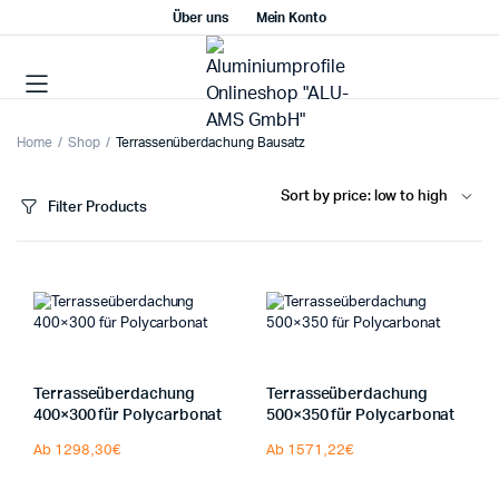
Über uns
Mein Konto
Home
Shop
Terrassenüberdachung Bausatz
Filter Products
Terrasseüberdachung
Terrasseüberdachung
x
400×300 für Polycarbonat
500×350 für Polycarbonat
ce
ce
Ab 1298,30€
Ab 1571,22€