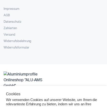
Impressum
AGB
Datenschutz
Zahlarten
Versand
Widerrufsbelehrung
Widerrufsformular
Cookies
Alu
Alu Konstruktionsprofile
Alu Montageprofil
Wir verwenden Cookies auf unserer Website, um Ihnen die
Aluminium Großhandel
Aluminium Systemprofile
Dichtungen
relevanteste Erfahrung zu bieten, indem wir uns an Ihre