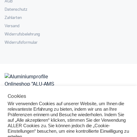
AGB
Datenschutz
Zahlarten
Versand
Widerrufsbelehrung
Widerrufsformular
Cookies
Wir verwenden Cookies auf unserer Website, um Ihnen die
Alu
Alu Konstruktionsprofile
Alu Montageprofil
relevanteste Erfahrung zu bieten, indem wir uns an Ihre
Aluminium Großhandel
Aluminium Systemprofile
Dichtungen
Präferenzen erinnern und Besuche wiederholen. Indem Sie
auf „Alle akzeptieren“ klicken, stimmen Sie der Verwendung
Gummidichtung
Sichtschutz Terrasse
ALLER Cookies zu. Sie können jedoch die „Cookie-
Terrassendach Alu Bausatz
Terrassenüberdachung Alu
Einstellungen“ besuchen, um eine kontrollierte Einwilligung zu
Überdachung Terrasse
erteilen.