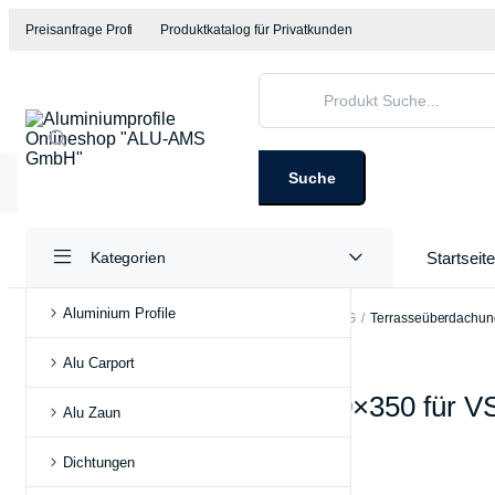
Preisanfrage Profi
Produktkatalog für Privatkunden
Products
search
Suche
Startseite
Kategorien
Aluminium Profile
Home
Shop
Terrassenüberdachung Bausatz
VSG
Terrasseüberdachun
Alu Carport
Aluminium pfosten | Alu pfosten anthrazit 110x110mm
Aluminium Statikträger
Terrasseüberdachung 600×350 für 
Alu Zaun
Alu sparren für terrassenüberdachung
Art.Nr.
TU020
Dichtungen
auf Lager