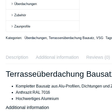
Überdachungen
Ab 2166,65€
Zubehör
auf Anfrage
Zaunprofile
Kategorien:
Überdachungen
,
Terrassenüberdachung Bausatz
,
VSG
Tag
Description
Additional information
Reviews (0)
Terrasseüberdachung Bausa
Kompletter Bausatz aus Alu-Profilen, Dichtungen und
Anthrazit RAL 7016
Hochwertiges Alumnium
Additional information