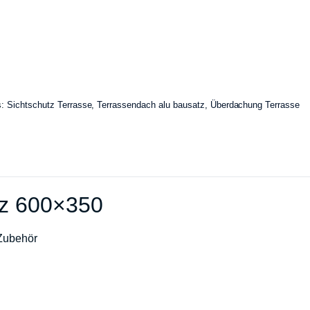
s:
Sichtschutz Terrasse
,
Terrassendach alu bausatz
,
Überdachung Terrasse
tz 600×350
 Zubehör