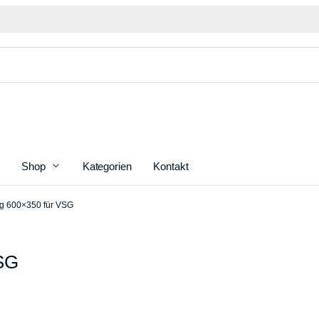
Shop
Kategorien
Kontakt
g 600×350 für VSG
Terrasseüberdachung 600×400 für Polycarbonat
Dichtu
Terrasseüberdachung 700×400 für Polycarbonat
Glasab
VSG
Terrasseüberdachung 500×400 für Polycarbonat
Dichtu