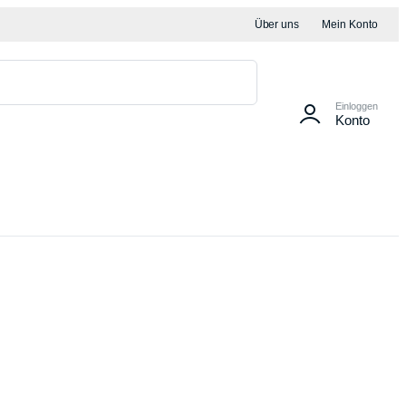
Über uns
Mein Konto
Einloggen
Konto
ng – Wandanschluß | Flachdichtung | Wandanschlussprofil
deckleistendichtung | Dichtung | Weichgummi Lippendichtung
ng – Sparren | Gummidichtung